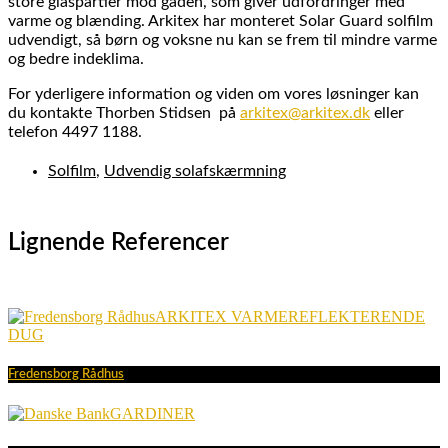
store glaspartier mod gaden, som giver udfordringer med
varme og blænding. Arkitex har monteret Solar Guard solfilm
udvendigt, så børn og voksne nu kan se frem til mindre varme
og bedre indeklima.
For yderligere information og viden om vores løsninger kan
du kontakte Thorben Stidsen på
arkitex@arkitex.dk
eller
telefon 4497 1188.
Solfilm
,
Udvendig solafskærmning
Lignende Referencer
ARKITEX VARMEREFLEKTERENDE
DUG
Fredensborg Rådhus
GARDINER