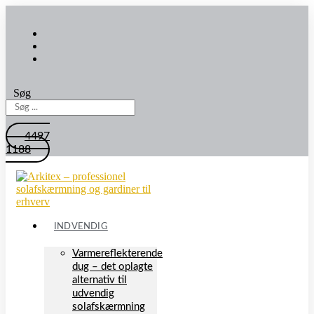
Søg
4497
1188
INDVENDIG
Varmereflekterende
dug – det oplagte
alternativ til
udvendig
solafskærmning