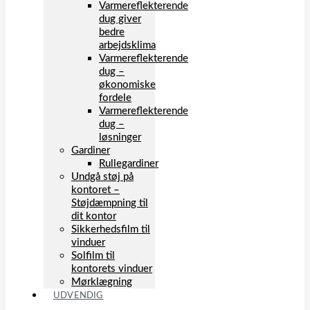
Varmereflekterende
dug giver
bedre
arbejdsklima
Varmereflekterende
dug –
økonomiske
fordele
Varmereflekterende
dug –
løsninger
Gardiner
Rullegardiner
Undgå støj på
kontoret –
Støjdæmpning til
dit kontor
Sikkerhedsfilm til
vinduer
Solfilm til
kontorets vinduer
Mørklægning
UDVENDIG