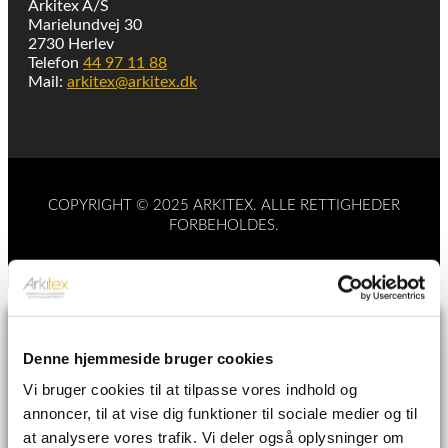
Arkitex A/S
Marielundvej 30
2730 Herlev
Telefon
44 97 11 88
Mail:
arkitex@arkitex.dk
COPYRIGHT © 2025 ARKITEX. ALLE RETTIGHEDER
FORBEHOLDES.
Book et møde
Denne hjemmeside bruger cookies
Vælg en dato fra kalenderen og få
Vi bruger cookies til at tilpasse vores indhold og
professionel rådgivning af en ekspert.
annoncer, til at vise dig funktioner til sociale medier og til
at analysere vores trafik. Vi deler også oplysninger om