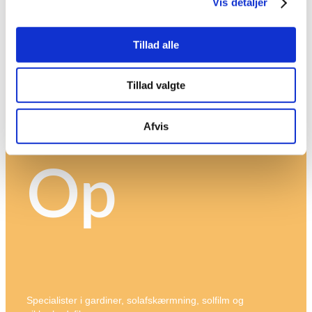
Vis detaljer
Bliv
Tillad alle
Tillad valgte
Ringet
Afvis
Op
Specialister i gardiner, solafskærmning, solfilm og