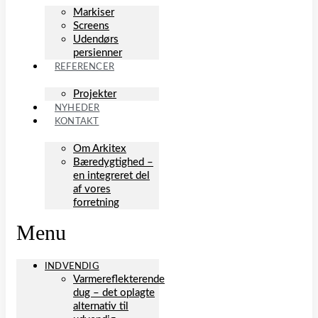
Markiser
Screens
Udendørs
persienner
REFERENCER
Projekter
NYHEDER
KONTAKT
Om Arkitex
Bæredygtighed –
en integreret del
af vores
forretning
Menu
INDVENDIG
Varmereflekterende
dug – det oplagte
alternativ til