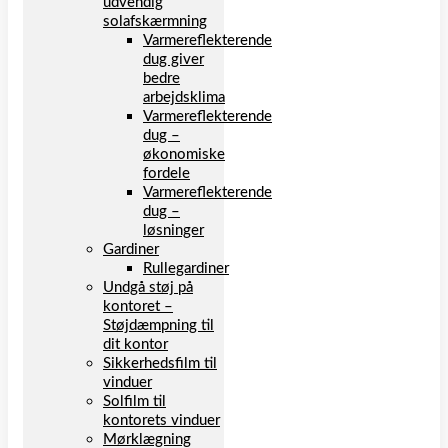
udvendig
solafskærmning
Varmereflekterende
dug giver
bedre
arbejdsklima
Varmereflekterende
dug –
økonomiske
fordele
Varmereflekterende
dug –
løsninger
Gardiner
Rullegardiner
Undgå støj på
kontoret –
Støjdæmpning til
dit kontor
Sikkerhedsfilm til
vinduer
Solfilm til
kontorets vinduer
Mørklægning