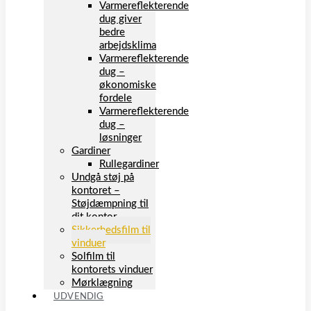
Varmereflekterende
dug giver
bedre
arbejdsklima
Varmereflekterende
dug –
økonomiske
fordele
Varmereflekterende
dug –
løsninger
Gardiner
Rullegardiner
Undgå støj på
kontoret –
Støjdæmpning til
dit kontor
Sikkerhedsfilm til
vinduer
Solfilm til
kontorets vinduer
Mørklægning
UDVENDIG