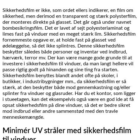
Sikkerhedsfilm er ikke, som ordet ellers indikerer, en film om
sikkerhed, men derimod en transparent og stærk polysterfilm,
der monteres direkte på glasset. Det går også under navnet
bombesikringsfilm. Det er lavet af sejt polyesterlaminat og
limes fast på vinduer med en meget stærk lim. Sikkerhedsfilm
fornemmeste opgave er, at holde fast på glasset ved
ødelæggelse, så det ikke splintres. Denne sikkerhedsfilm
beskytter således både personer og inventar ved indbrud,
hærværk, terror mv. Der kan være mange gode grunde til at
investere i sikkerhedsfilm til vinduer, da man langt hellere vil
passe rigtig godt på hinanden og sine ting fra starten.
Sikkerhedsfilm benyttes blandt andet ofte på skoler, i
butikker, i industribygninger mm., da sikkerhedsfilm er så
stærk, at den beskytter både mod gennemkastning og/eller
splinter fra vinduer og glasruder. Har du et kontor, som ligger
i stueetagen, kan det eksempelvis også være en god ide at få
opsat sikkerhedsfilm på dine vinduer, så det er bedre sikret
mod indbrud eller andre sammenstød med den travle
menneskemængde.
Minimér UV stråler med sikkerhedsfilm
til vinduer