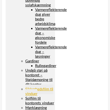
udvendig
solafskærmning
Varmereflekterende
dug giver
bedre
arbejdsklima
Varmereflekterende
dug –
økonomiske
fordele
Varmereflekterende
dug –
løsninger
Gardiner
Rullegardiner
Undgå støj på
kontoret –
Støjdæmpning til
dit kontor
Sikkerhedsfilm til
vinduer
Solfilm til
kontorets vinduer
Mørklægning