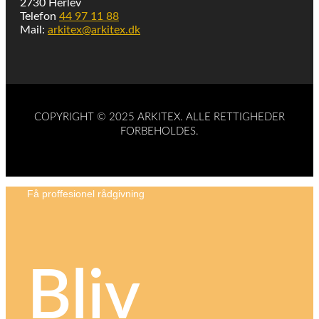
2730 Herlev
Telefon
44 97 11 88
Mail:
arkitex@arkitex.dk
COPYRIGHT © 2025 ARKITEX. ALLE RETTIGHEDER
FORBEHOLDES.
Få proffesionel rådgivning
Bliv