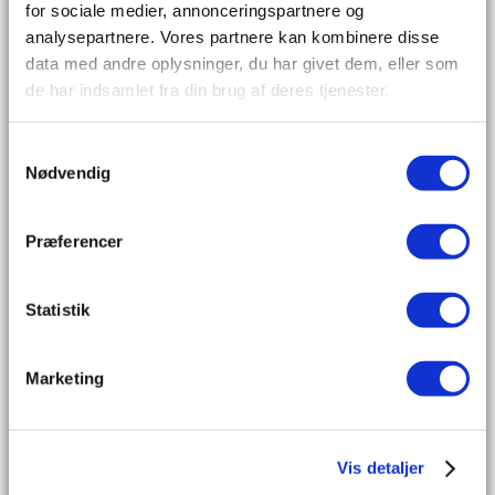
for sociale medier, annonceringspartnere og
Vælg en
analysepartnere. Vores partnere kan kombinere disse
dato fra
data med andre oplysninger, du har givet dem, eller som
kalenderen
de har indsamlet fra din brug af deres tjenester.
og få
Samtykkevalg
professionel
Nødvendig
rådgivning
af en
Præferencer
ekspert.
Statistik
Navn
Marketing
Email
Besked
Vis detaljer