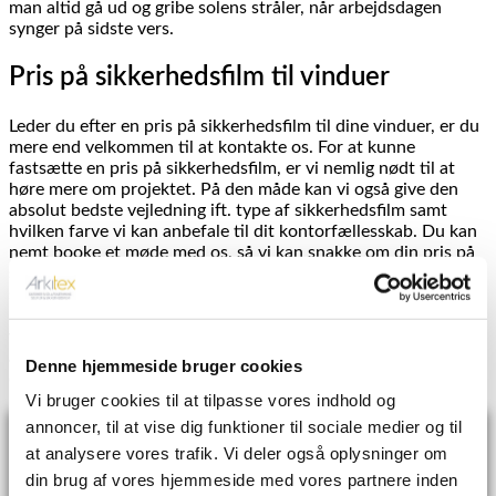
man altid gå ud og gribe solens stråler, når arbejdsdagen
synger på sidste vers.
Pris på sikkerhedsfilm til vinduer
Leder du efter en pris på sikkerhedsfilm til dine vinduer, er du
mere end velkommen til at kontakte os. For at kunne
fastsætte en pris på sikkerhedsfilm, er vi nemlig nødt til at
høre mere om projektet. På den måde kan vi også give den
absolut bedste vejledning ift. type af sikkerhedsfilm samt
hvilken farve vi kan anbefale til dit kontorfællesskab. Du kan
nemt booke et møde med os, så vi kan snakke om din pris på
sikkerhedsfilm. Her kan vi sammen finde frem til dine behov,
samt hvilken sikkerhedsfilm der passer til dine vinduer. Vi har
mange års erfaring i branchen, og står altid klar med råd og
vejledning omkring sikkerhedsfilm til vinduer. Har du eller din
arbejdsplads behov for sikkerhedsfilm, guider vi jer, så I opnår
Denne hjemmeside bruger cookies
det bedst mulige resultat.
Vi bruger cookies til at tilpasse vores indhold og
Book et
annoncer, til at vise dig funktioner til sociale medier og til
at analysere vores trafik. Vi deler også oplysninger om
møde
din brug af vores hjemmeside med vores partnere inden