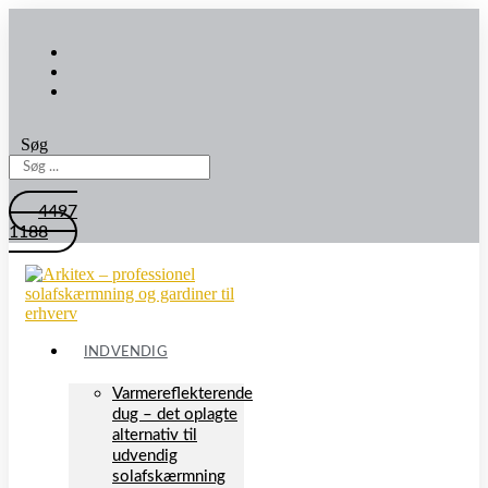
Søg
4497
1188
INDVENDIG
Varmereflekterende
dug – det oplagte
alternativ til
udvendig
solafskærmning