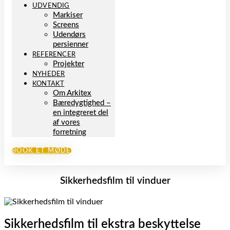
UDVENDIG
Markiser
Screens
Udendørs
persienner
REFERENCER
Projekter
NYHEDER
KONTAKT
Om Arkitex
Bæredygtighed –
en integreret del
af vores
forretning
BOOK ET MØDE
Sikkerhedsfilm til vinduer
Sikkerhedsfilm til ekstra beskyttelse