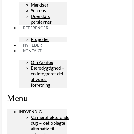
Markiser
Screens
Udendørs
persienner
REFERENCER
Projekter
NYHEDER
KONTAKT
Om Arkitex
Bæredygtighed –
en integreret del
af vores
forretning
Menu
INDVENDIG
Varmereflekterende
dug – det oplagte
alternativ til