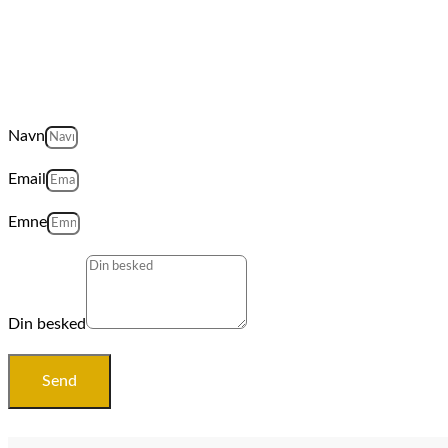
Navn
Email
Emne
Din besked
Send