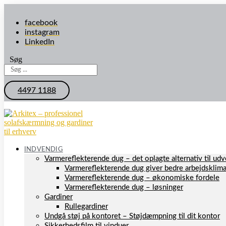
facebook
instagram
LinkedIn
Søg
4497 1188
INDVENDIG
Varmereflekterende dug – det oplagte alternativ til u
Varmereflekterende dug giver bedre arbejdsklim
Varmereflekterende dug – økonomiske fordele
Varmereflekterende dug – løsninger
Gardiner
Rullegardiner
Undgå støj på kontoret – Støjdæmpning til dit kontor
Sikkerhedsfilm til vinduer