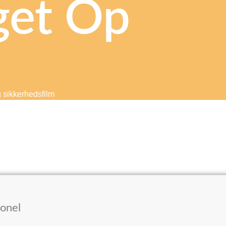
get Op
g sikkerhedsfilm
ionel