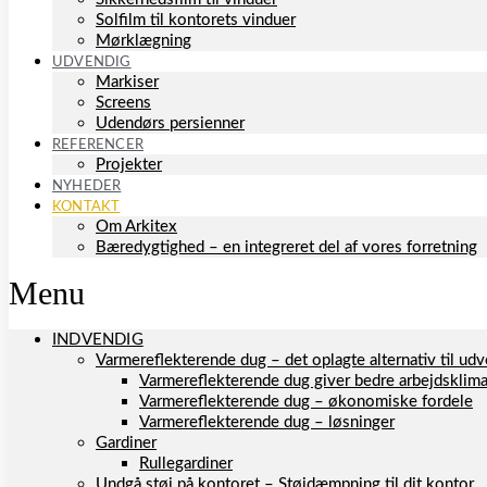
Solfilm til kontorets vinduer
Mørklægning
UDVENDIG
Markiser
Screens
Udendørs persienner
REFERENCER
Projekter
NYHEDER
KONTAKT
Om Arkitex
Bæredygtighed – en integreret del af vores forretning
Menu
INDVENDIG
Varmereflekterende dug – det oplagte alternativ til u
Varmereflekterende dug giver bedre arbejdsklim
Varmereflekterende dug – økonomiske fordele
Varmereflekterende dug – løsninger
Gardiner
Rullegardiner
Undgå støj på kontoret – Støjdæmpning til dit kontor