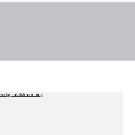
dvendig solafskærmning
a