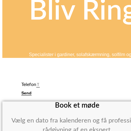
Bliv Rin
Specialister i gardiner, solafskærmning, solfilm o
Telefon
Send
Book et møde
Vælg en dato fra kalenderen og få profess
rådgivning af en ekspert.