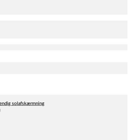
dvendig solafskærmning
a