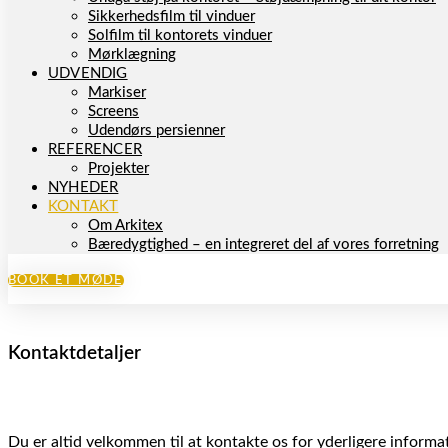
Sikkerhedsfilm til vinduer
Solfilm til kontorets vinduer
Mørklægning
UDVENDIG
Markiser
Screens
Udendørs persienner
REFERENCER
Projekter
NYHEDER
KONTAKT
Om Arkitex
Bæredygtighed – en integreret del af vores forretning
BOOK ET MØDE
Kontaktdetaljer
Du er altid velkommen til at kontakte os for yderligere informati