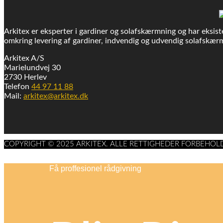
Arkitex er eksperter i gardiner og solafskærmning og har eksiste
omkring levering af gardiner, indvendig og udvendig solafskærm
Arkitex A/S
Marielundvej 30
2730 Herlev
Telefon
44 97 11 88
Mail:
arkitex@arkitex.dk
COPYRIGHT © 2025 ARKITEX. ALLE RETTIGHEDER FORBEHOL
Få proffesionel rådgivning