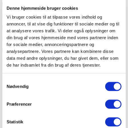
Rødovre Skole vælger Verosol for et bedre læringsmiljø
Denne hjemmeside bruger cookies
SKOLER & UDDANNELSE
Vi bruger cookies til at tilpasse vores indhold og
annoncer, til at vise dig funktioner til sociale medier og til
Professionshøjskolen Metropol
at analysere vores trafik. Vi deler også oplysninger om
din brug af vores hjemmeside med vores partnere inden
MARKISER
for sociale medier, annonceringspartnere og
Rungstedgaard – markiser
analysepartnere. Vores partnere kan kombinere disse
data med andre oplysninger, du har givet dem, eller som
de har indsamlet fra din brug af deres tjenester.
Samtykkevalg
Nødvendig
Arkitex er eksperter i gardiner og solafskærmning og
har eksisteret i mere end 25 år. Vi har altid haft fokus på
det professionelle marked, hvilket vil sige, at vores
Præferencer
kompetencer er centreret omkring levering af gardiner,
indvendig og udvendig solafskærmning og mørklægning
til store projekter.
Statistik
Arkitex A/S