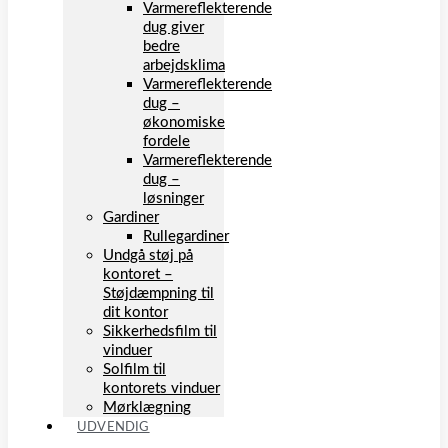
Varmereflekterende
dug giver
bedre
arbejdsklima
Varmereflekterende
dug –
økonomiske
fordele
Varmereflekterende
dug –
løsninger
Gardiner
Rullegardiner
Undgå støj på
kontoret –
Støjdæmpning til
dit kontor
Sikkerhedsfilm til
vinduer
Solfilm til
kontorets vinduer
Mørklægning
UDVENDIG