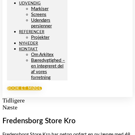
UDVENDIG
Markiser
Screens
Udendørs
persienner
REFERENCER
Projekter
NYHEDER
KONTAKT
Om Arkitex
Bæredygtighed –
en integreret del
af vores
forretning
BOOK ET MØDE
Tidligere
Næste
Fredensborg Store Kro
Fredensborg Store Kro har netop opført en ny længe med 48