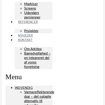
Markiser
Screens
Udendørs
persienner
REFERENCER
Projekter
NYHEDER
KONTAKT
Om Arkitex
Bæredygtighed –
en integreret del
af vores
forretning
Menu
INDVENDIG
Varmereflekterende
dug – det oplagte
alternativ til