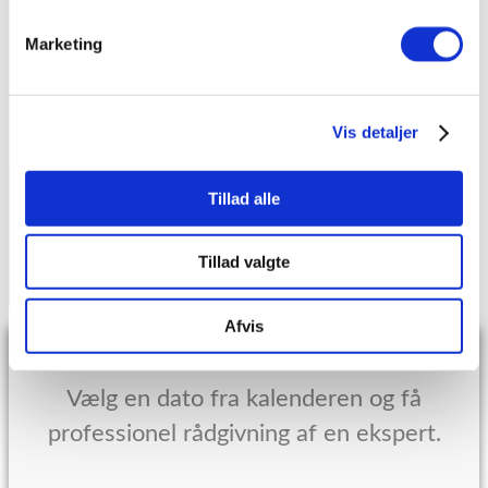
Marielundvej 30
2730 Herlev
Marketing
Telefon
44 97 11 88
Mail:
arkitex@arkitex.dk
Vis detaljer
Tillad alle
COPYRIGHT © 2025 ARKITEX. ALLE RETTIGHEDER
FORBEHOLDES.
Tillad valgte
Afvis
Book et møde
Vælg en dato fra kalenderen og få
professionel rådgivning af en ekspert.