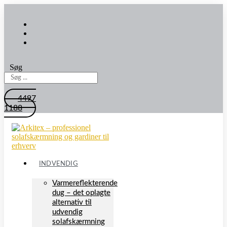
Søg
4497
1188
INDVENDIG
Varmereflekterende
dug – det oplagte
alternativ til
udvendig
solafskærmning