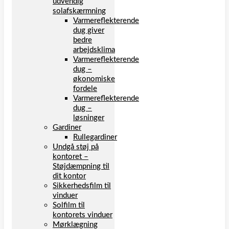
udvendig
solafskærmning
Varmereflekterende
dug giver
bedre
arbejdsklima
Varmereflekterende
dug –
økonomiske
fordele
Varmereflekterende
dug –
løsninger
Gardiner
Rullegardiner
Undgå støj på
kontoret –
Støjdæmpning til
dit kontor
Sikkerhedsfilm til
vinduer
Solfilm til
kontorets vinduer
Mørklægning