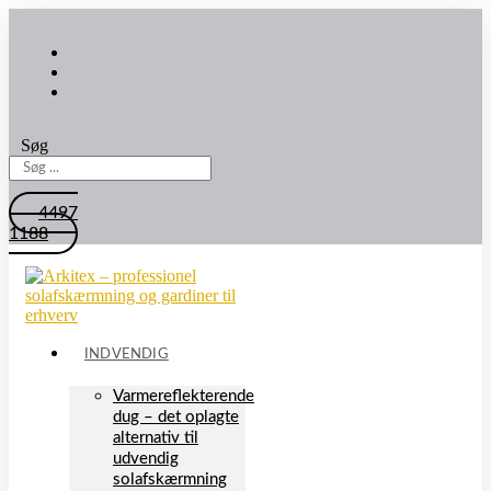
Søg
4497
1188
INDVENDIG
Varmereflekterende
dug – det oplagte
alternativ til
udvendig
solafskærmning