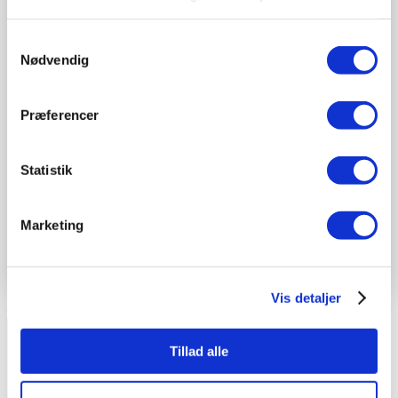
UDVENDIG
Markiser
Samtykkevalg
Screens
Nødvendig
Udendørs
persienner
REFERENCER
Projekter
Præferencer
NYHEDER
KONTAKT
Om Arkitex
Statistik
Bæredygtighed –
en integreret del
af vores
Marketing
forretning
BOOK ET MØDE
Kategori:
Solfilm
Vis detaljer
Tillad alle