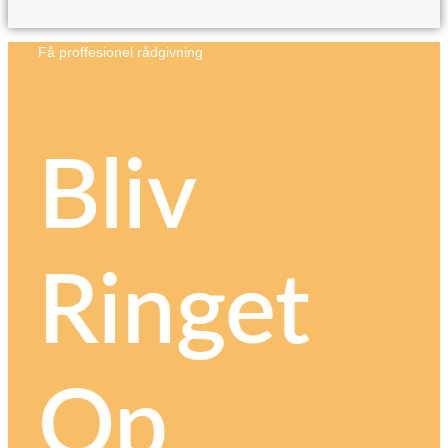
Få proffesionel rådgivning
Bliv
Ringet
Op