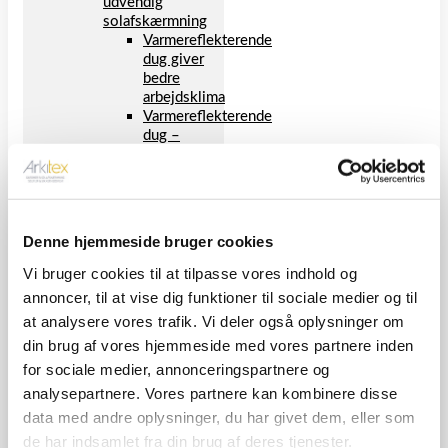
udvendig
solafskærmning
Varmereflekterende
dug giver
bedre
arbejdsklima
Varmereflekterende
dug –
økonomiske
fordele
Varmereflekterende
dug –
løsninger
Denne hjemmeside bruger cookies
Gardiner
Rullegardiner
Vi bruger cookies til at tilpasse vores indhold og
Undgå støj på
annoncer, til at vise dig funktioner til sociale medier og til
kontoret –
at analysere vores trafik. Vi deler også oplysninger om
Støjdæmpning til
din brug af vores hjemmeside med vores partnere inden
dit kontor
Sikkerhedsfilm til
for sociale medier, annonceringspartnere og
vinduer
analysepartnere. Vores partnere kan kombinere disse
Solfilm til
data med andre oplysninger, du har givet dem, eller som
kontorets vinduer
Mørklægning
de har indsamlet fra din brug af deres tjenester.