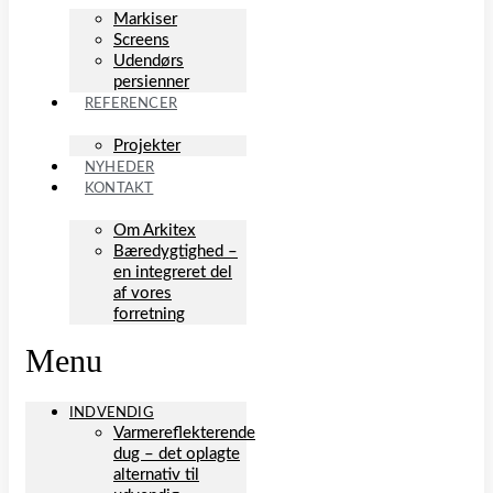
Markiser
Screens
Udendørs
persienner
REFERENCER
Projekter
NYHEDER
KONTAKT
Om Arkitex
Bæredygtighed –
en integreret del
af vores
forretning
Menu
INDVENDIG
Varmereflekterende
dug – det oplagte
alternativ til