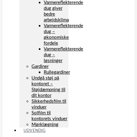
Varmereflekterende
dug giver
bedre
arbejdsklima
Varmereflekterende
dug –
økonomiske
fordele
Varmereflekterende
dug –
løsninger
Gardiner
Rullegardiner
Undgå støj på
kontoret –
Støjdæmpning til
dit kontor
Sikkerhedsfilm til
vinduer
Solfilm til
kontorets vinduer
Mørklægning
UDVENDIG