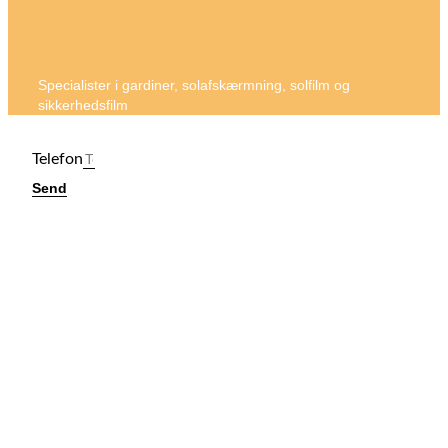
Specialister i gardiner, solafskærmning, solfilm og
sikkerhedsfilm
Telefon
Send