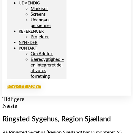
UDVENDIG
Markiser
Screens
Udendørs
persienner
REFERENCER
Projekter
NYHEDER
KONTAKT
Om Arkitex
Bæredygtighed –
en integreret del
af vores
forretning
BOOK ET MØDE
Tidligere
Næste
Ringsted Sygehus, Region Sjælland
På Ringsted Sygehus (Region Sjælland) har vi monteret 65