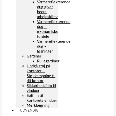
Varmereflekterende
dug giver
bedre
arbejdsklima
Varmereflekterende
dug –
økonomiske
fordele
Varmereflekterende
dug –
løsninger
Gardiner
Rullegardiner
Undgå støj på
kontoret –
Støjdæmpning til
dit kontor
Sikkerhedsfilm til
vinduer
Solfilm til
kontorets vinduer
Mørklægning
UDVENDIG