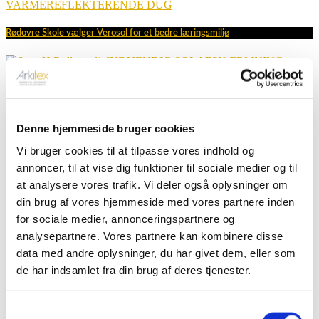
VARMEREFLEKTERENDE DUG
Rødovre Skole vælger Verosol for et bedre læringsmiljø
INDVENDIG SOLAFSKÆRMNING
SOSU H – Rullegardin med logo
SCREENS
Denne hjemmeside bruger cookies
Ringsted Sygehus, Region Sjælland
Vi bruger cookies til at tilpasse vores indhold og
annoncer, til at vise dig funktioner til sociale medier og til
ARKITEX VARMEREFLEKTERENDE DUG
at analysere vores trafik. Vi deler også oplysninger om
din brug af vores hjemmeside med vores partnere inden
Hvalsø Rådhus – Verosol Silverscreen rullegardiner
for sociale medier, annonceringspartnere og
analysepartnere. Vores partnere kan kombinere disse
data med andre oplysninger, du har givet dem, eller som
de har indsamlet fra din brug af deres tjenester.
Arkitex er eksperter i gardiner og solafskærmning og
Samtykkevalg
har eksisteret i mere end 25 år. Vi har altid haft fokus på