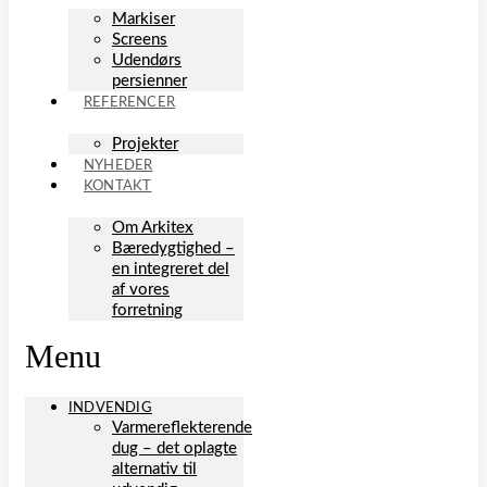
Markiser
Screens
Udendørs
persienner
REFERENCER
Projekter
NYHEDER
KONTAKT
Om Arkitex
Bæredygtighed –
en integreret del
af vores
forretning
Menu
INDVENDIG
Varmereflekterende
dug – det oplagte
alternativ til