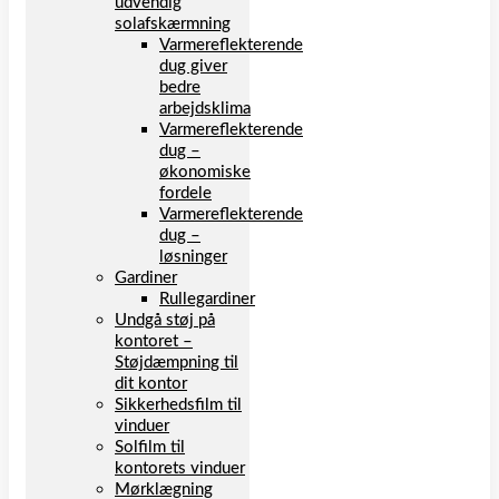
udvendig
solafskærmning
Varmereflekterende
dug giver
bedre
arbejdsklima
Varmereflekterende
dug –
økonomiske
fordele
Varmereflekterende
dug –
løsninger
Gardiner
Rullegardiner
Undgå støj på
kontoret –
Støjdæmpning til
dit kontor
Sikkerhedsfilm til
vinduer
Solfilm til
kontorets vinduer
Mørklægning