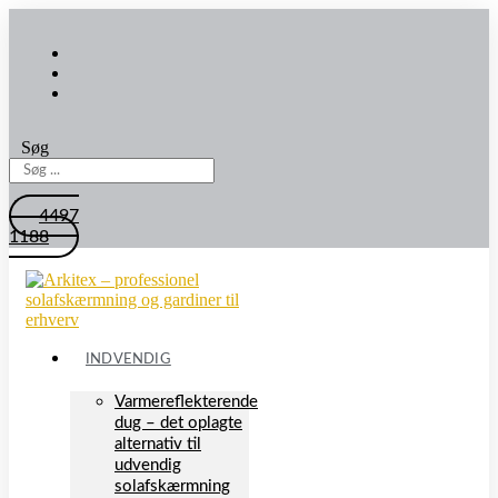
Søg
4497
1188
INDVENDIG
Varmereflekterende
dug – det oplagte
alternativ til
udvendig
solafskærmning