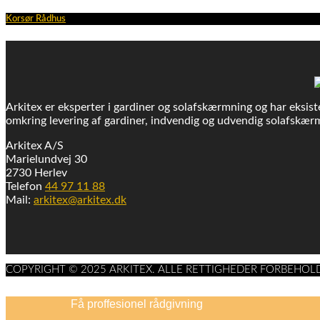
Korsør Rådhus
Arkitex er eksperter i gardiner og solafskærmning og har eksiste
omkring levering af gardiner, indvendig og udvendig solafskærm
Arkitex A/S
Marielundvej 30
2730 Herlev
Telefon
44 97 11 88
Mail:
arkitex@arkitex.dk
COPYRIGHT © 2025 ARKITEX. ALLE RETTIGHEDER FORBEHOL
Få proffesionel rådgivning