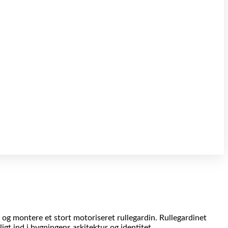
og montere et stort motoriseret rullegardin. Rullegardinet
igt ind i bygningens arkitektur og identitet.