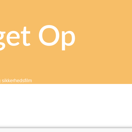
get Op
g sikkerhedsfilm