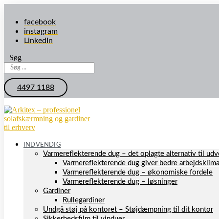
facebook
instagram
LinkedIn
Søg
4497 1188
INDVENDIG
Varmereflekterende dug – det oplagte alternativ til u
Varmereflekterende dug giver bedre arbejdsklim
Varmereflekterende dug – økonomiske fordele
Varmereflekterende dug – løsninger
Gardiner
Rullegardiner
Undgå støj på kontoret – Støjdæmpning til dit kontor
Sikkerhedsfilm til vinduer