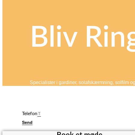
Bliv Rin
Specialister i gardiner, solafskærmning, solfilm o
Telefon
Send