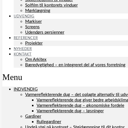
Solfilm til kontorets vinduer
Mørklægning
UDVENDIG
Markiser
Screens
Udendørs persienner
REFERENCER
Projekter
NYHEDER
KONTAKT
Om Arkitex
Bæredygtighed – en integreret del af vores forretning
Menu
INDVENDIG
Varmereflekterende dug – det oplagte alternativ til u
Varmereflekterende dug giver bedre arbejdsklim
Varmereflekterende dug – økonomiske fordele
Varmereflekterende dug – løsninger
Gardiner
Rullegardiner
Undgå støj på kontoret – Støjdæmpning til dit kontor