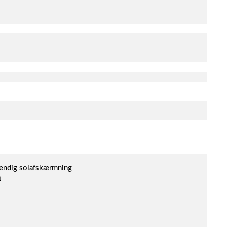
dvendig solafskærmning
a