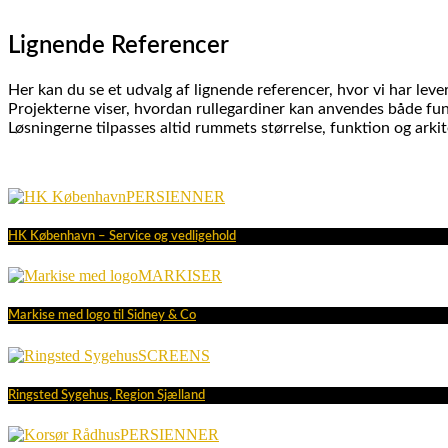
Lignende Referencer
Her kan du se et udvalg af lignende referencer, hvor vi har leve
Projekterne viser, hvordan rullegardiner kan anvendes både funk
Løsningerne tilpasses altid rummets størrelse, funktion og arki
PERSIENNER
HK København – Service og vedligehold
MARKISER
Markise med logo til Sidney & Co
SCREENS
Ringsted Sygehus, Region Sjælland
PERSIENNER