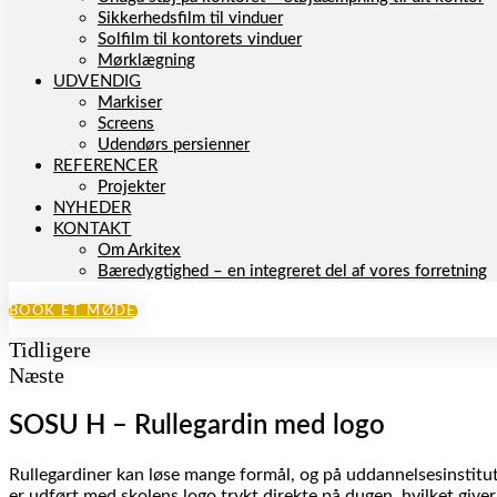
Sikkerhedsfilm til vinduer
Solfilm til kontorets vinduer
Mørklægning
UDVENDIG
Markiser
Screens
Udendørs persienner
REFERENCER
Projekter
NYHEDER
KONTAKT
Om Arkitex
Bæredygtighed – en integreret del af vores forretning
BOOK ET MØDE
Tidligere
Næste
SOSU H – Rullegardin med logo
Rullegardiner kan løse mange formål, og på uddannelsesinstitut
er udført med skolens logo trykt direkte på dugen, hvilket giver