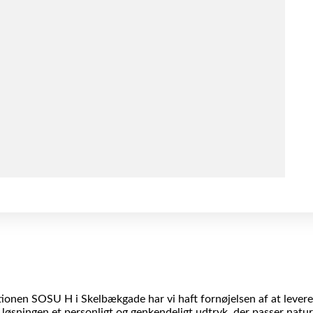
ionen SOSU H i Skelbækgade har vi haft fornøjelsen af at levere 
 løsningen et personligt og genkendeligt udtryk, der passer naturl