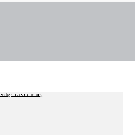
dvendig solafskærmning
a