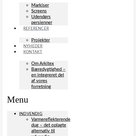
Markiser
Screens
Udendørs
persienner
REFERENCER
Projekter
NYHEDER
KONTAKT
Om Arkitex
Bæredygtighed –
en integreret del
af vores
forretning
Menu
INDVENDIG
Varmereflekterende
dug – det oplagte
alternativ til