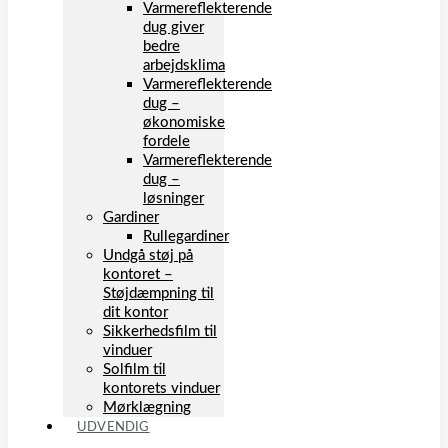
Varmereflekterende
dug giver
bedre
arbejdsklima
Varmereflekterende
dug –
økonomiske
fordele
Varmereflekterende
dug –
løsninger
Gardiner
Rullegardiner
Undgå støj på
kontoret –
Støjdæmpning til
dit kontor
Sikkerhedsfilm til
vinduer
Solfilm til
kontorets vinduer
Mørklægning
UDVENDIG