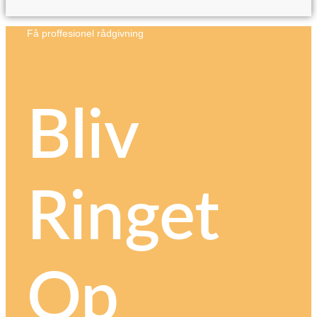
Få proffesionel rådgivning
Bliv
Ringet
Op