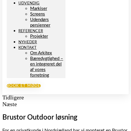
UDVENDIG
Markiser
Screens
Udendørs
persienner
REFERENCER
Projekter
NYHEDER
KONTAKT
Om Arkitex
Bæredygtighed –
en integreret del
af vores
forretning
BOOK ET MØDE
Tidligere
Næste
Brustor Outdoor løsning
For en privatkunde i Nordsjælland har vi monteret en Brustor