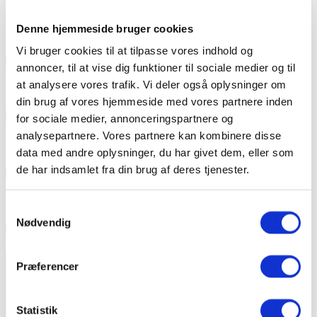
Denne hjemmeside bruger cookies
FOLIE
Vi bruger cookies til at tilpasse vores indhold og
Bosted Bank-Mikkelsens Vej, Gentofte
annoncer, til at vise dig funktioner til sociale medier og til
at analysere vores trafik. Vi deler også oplysninger om
INDVENDIG SOLAFSKÆRMNING
din brug af vores hjemmeside med vores partnere inden
Rigshospitalet Nordfløjen
for sociale medier, annonceringspartnere og
analysepartnere. Vores partnere kan kombinere disse
ARKITEX VARMEREFLEKTERENDE DUG
data med andre oplysninger, du har givet dem, eller som
de har indsamlet fra din brug af deres tjenester.
Hvalsø Rådhus – Verosol Silverscreen rullegardiner
INDVENDIG SOLAFSKÆRMNING
Samtykkevalg
Nødvendig
Sankt Hans – Plisségardiner
Præferencer
Statistik