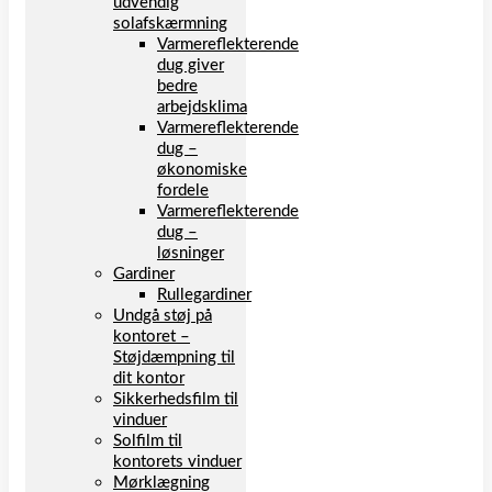
udvendig
solafskærmning
Varmereflekterende
dug giver
bedre
arbejdsklima
Varmereflekterende
dug –
økonomiske
fordele
Varmereflekterende
dug –
løsninger
Gardiner
Rullegardiner
Undgå støj på
kontoret –
Støjdæmpning til
dit kontor
Sikkerhedsfilm til
vinduer
Solfilm til
kontorets vinduer
Mørklægning