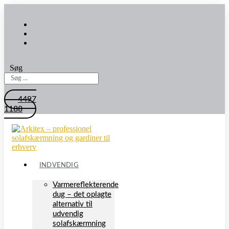
Søg
4497
1188
INDVENDIG
Varmereflekterende
dug – det oplagte
alternativ til
udvendig
solafskærmning