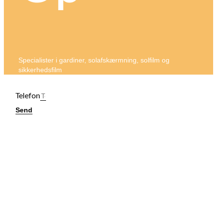
Specialister i gardiner, solafskærmning, solfilm og
sikkerhedsfilm
Telefon
Send