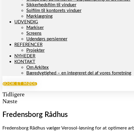
Sikkerhedsfilm til vinduer
Solfilm til kontorets vinduer
Mørklægning
UDVENDIG
Markiser
Screens
Udendørs persienner
REFERENCER
Projekter
NYHEDER
KONTAKT
Om Arkitex
Bæredygtighed – en integreret del af vores forretning
BOOK ET MØDE
Tidligere
Næste
Fredensborg Rådhus
Fredensborg Rådhus vælger Verosol-løsning for at optimere ar