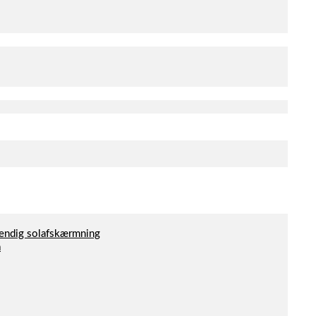
dvendig solafskærmning
a