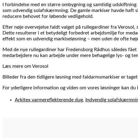
I forbindelse med en større ombygning og samtidig udskiftning
som udvendig solafskærmning. De gamle markiser havde haft s
reducere behovet for løbende vedligehold.
Efter nøje overvejelse faldt valget på rullegardiner fra Veroso
Dette resulterer i et betydeligt forbedret arbejdsmiljø for m
effekt som en udvendig markiseløsning – men uden de ofte høje
Med de nye rullegardiner har Fredensborg Rådhus således fået e
medarbejdere nu kan arbejde under mere behagelige lys- og tem
Læs mere om Verosol
Billeder fra den tidligere løsning med faldarmsmarkiser er taget
For yderligere information og viden om vores løsninger kan d
Arkitex varmereflekterende dug
,
Indvendig solafskærmni