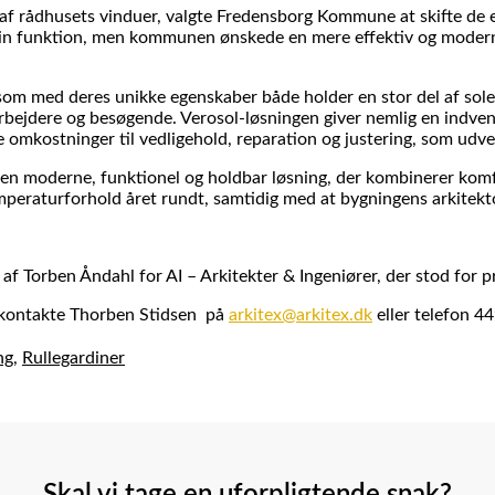
 af rådhusets vinduer, valgte Fredensborg Kommune at skifte de 
in funktion, men kommunen ønskede en mere effektiv og moderne
l, som med deres unikke egenskaber både holder en stor del af sol
edarbejdere og besøgende. Verosol-løsningen giver nemlig en in
 omkostninger til vedligehold, reparation og justering, som udv
n moderne, funktionel og holdbar løsning, der kombinerer komfor
peraturforhold året rundt, samtidig med at bygningens arkitekt
 af Torben Åndahl for AI – Arkitekter & Ingeniører, der stod for p
u kontakte Thorben Stidsen på
arkitex@arkitex.dk
eller telefon 4
ng
,
Rullegardiner
Skal vi tage en uforpligtende snak?