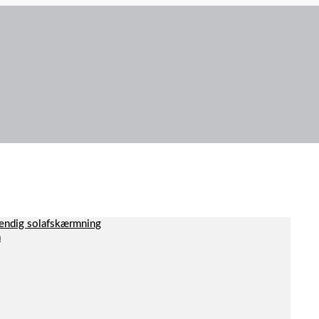
dvendig solafskærmning
a