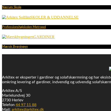
Nærum Skole
SKOLER & UDDANNELSE
Professionshøjskolen Metropol
GARDINER
Mærsk Bygningen
Arkitex er eksperter i gardiner og solafskærmning og har eksiste
omkring levering af gardiner, indvendig og udvendig solafskærm
Arkitex A/S
Marielundvej 30
2730 Herlev
Telefon
44 97 11 88
Mail:
arkitex@arkitex.dk