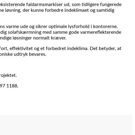
eksisterende faldarmsmarkiser ud, som tidligere fungerede
 løsning, der kunne forbedre indeklimaet og samtidig
ens varme ude og sikrer optimale lysforhold i kontorerne.
dvendig solafskærmning med samme gode varmereflekterende
endige løsninger normalt kræver.
t, effektivitet og et forbedret indeklima. Det betyder, at
oniske udtryk bevares.
rojektet.
497 1188.