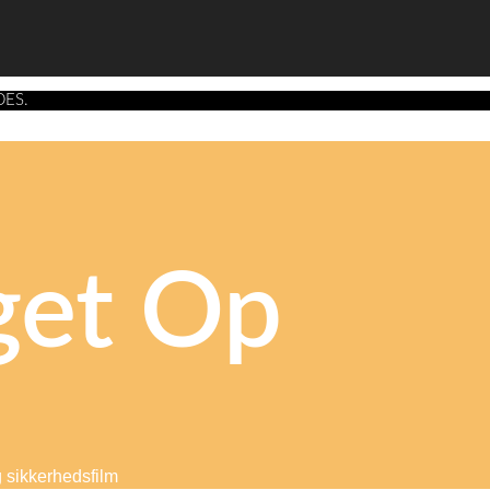
DES.
get Op
g sikkerhedsfilm