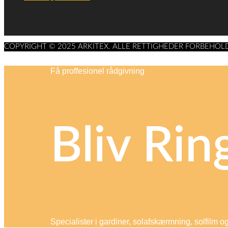
COPYRIGHT © 2025 ARKITEX. ALLE RETTIGHEDER FORBEHOL
Få proffesionel rådgivning
Bliv Rin
Specialister i gardiner, solafskærmning, solfilm o