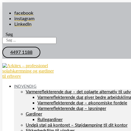
facebook
instagram
LinkedIn
Søg
4497 1188
INDVENDIG
Varmereflekterende dug – det oplagte alternativ til u
Varmereflekterende dug giver bedre arbejdsklim
Varmereflekterende dug – økonomiske fordele
Varmereflekterende dug – løsninger
Gardiner
Rullegardiner
Undgå støj på kontoret – Støjdæmpning til dit kontor
Sikkerhedsfilm til vinduer