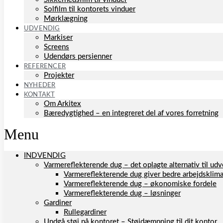
Solfilm til kontorets vinduer
Mørklægning
UDVENDIG
Markiser
Screens
Udendørs persienner
REFERENCER
Projekter
NYHEDER
KONTAKT
Om Arkitex
Bæredygtighed – en integreret del af vores forretning
Menu
INDVENDIG
Varmereflekterende dug – det oplagte alternativ til u
Varmereflekterende dug giver bedre arbejdsklim
Varmereflekterende dug – økonomiske fordele
Varmereflekterende dug – løsninger
Gardiner
Rullegardiner
Undgå støj på kontoret – Støjdæmpning til dit kontor