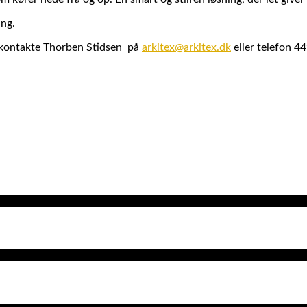
ng.
u kontakte Thorben Stidsen på
arkitex@arkitex.dk
eller telefon 4