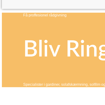
Få proffesionel rådgivning
Bliv Rin
Specialister i gardiner, solafskærmning, solfilm o