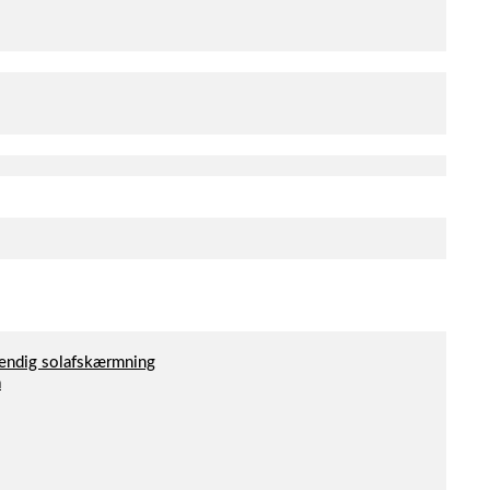
dvendig solafskærmning
a