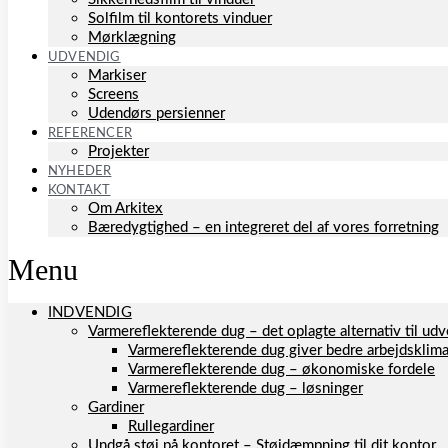
Solfilm til kontorets vinduer
Mørklægning
UDVENDIG
Markiser
Screens
Udendørs persienner
REFERENCER
Projekter
NYHEDER
KONTAKT
Om Arkitex
Bæredygtighed – en integreret del af vores forretning
Menu
INDVENDIG
Varmereflekterende dug – det oplagte alternativ til u
Varmereflekterende dug giver bedre arbejdsklim
Varmereflekterende dug – økonomiske fordele
Varmereflekterende dug – løsninger
Gardiner
Rullegardiner
Undgå støj på kontoret – Støjdæmpning til dit kontor