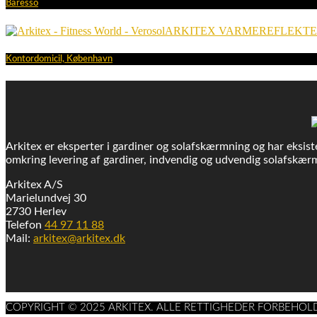
Baresso
ARKITEX VARMEREFLEKT
Kontordomicil, København
Arkitex er eksperter i gardiner og solafskærmning og har eksiste
omkring levering af gardiner, indvendig og udvendig solafskærm
Arkitex A/S
Marielundvej 30
2730 Herlev
Telefon
44 97 11 88
Mail:
arkitex@arkitex.dk
COPYRIGHT © 2025 ARKITEX. ALLE RETTIGHEDER FORBEHOL