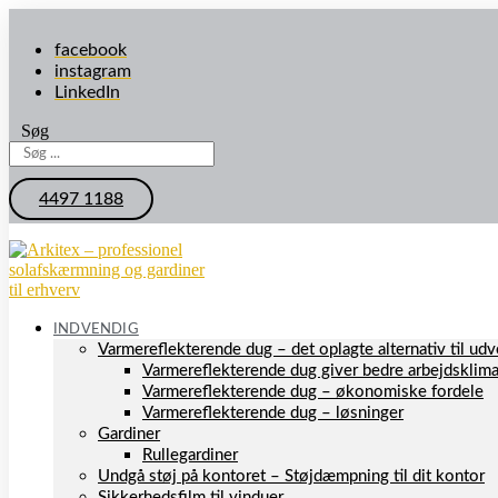
facebook
instagram
LinkedIn
Søg
4497 1188
INDVENDIG
Varmereflekterende dug – det oplagte alternativ til u
Varmereflekterende dug giver bedre arbejdsklim
Varmereflekterende dug – økonomiske fordele
Varmereflekterende dug – løsninger
Gardiner
Rullegardiner
Undgå støj på kontoret – Støjdæmpning til dit kontor
Sikkerhedsfilm til vinduer