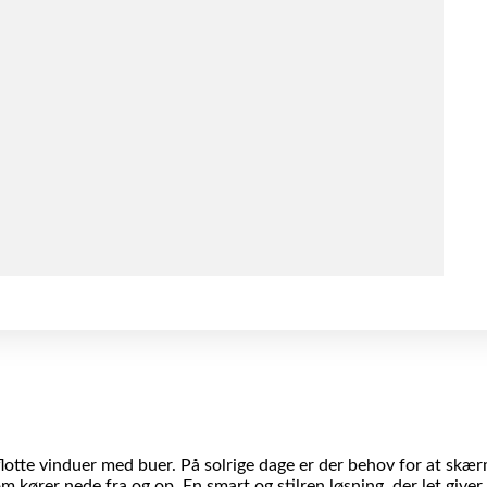
lotte vinduer med buer. På solrige dage er der behov for at skær
m kører nede fra og op. En smart og stilren løsning, der let giver 