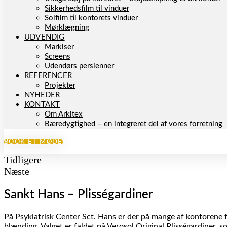
Sikkerhedsfilm til vinduer
Solfilm til kontorets vinduer
Mørklægning
UDVENDIG
Markiser
Screens
Udendørs persienner
REFERENCER
Projekter
NYHEDER
KONTAKT
Om Arkitex
Bæredygtighed – en integreret del af vores forretning
BOOK ET MØDE
Tidligere
Næste
Sankt Hans – Plisségardiner
På Psykiatrisk Center Sct. Hans er der på mange af kontorene f
blænding. Valget er faldet på Verosol Original Plisségardiner, so