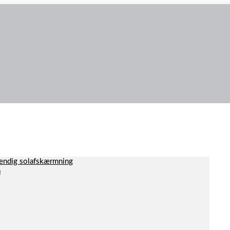
dvendig solafskærmning
a