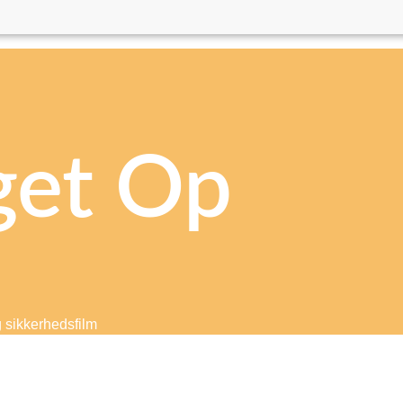
get Op
g sikkerhedsfilm