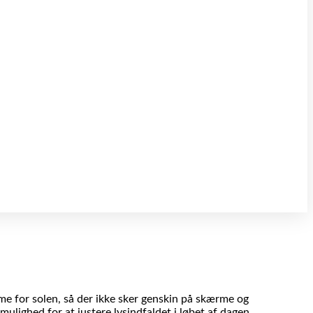
me for solen, så der ikke sker genskin på skærme og
mulighed for at justere lysindfaldet i løbet af dagen.