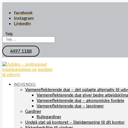
facebook
instagram
LinkedIn
Søg
4497 1188
INDVENDIG
Varmereflekterende dug – det oplagte alternativ til u
Varmereflekterende dug giver bedre arbejdsklim
Varmereflekterende dug – økonomiske fordele
Varmereflekterende dug – løsninger
Gardiner
Rullegardiner
Undgå støj på kontoret – Støjdæmpning til dit kontor
Sikkerhedsfilm til vinduer