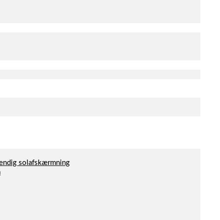
dvendig solafskærmning
a