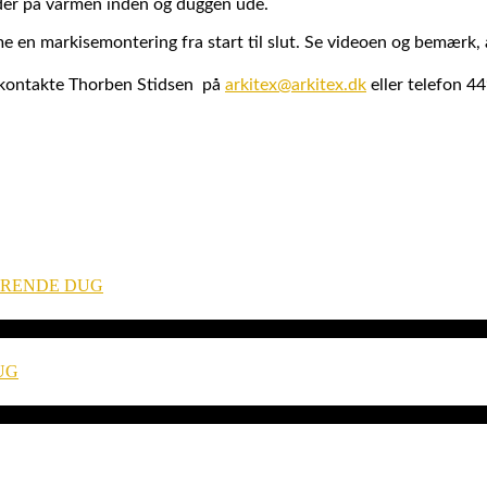
der på varmen inden og duggen ude.
e en markisemontering fra start til slut. Se videoen og bemærk, 
u kontakte Thorben Stidsen på
arkitex@arkitex.dk
eller telefon 4
ERENDE DUG
UG