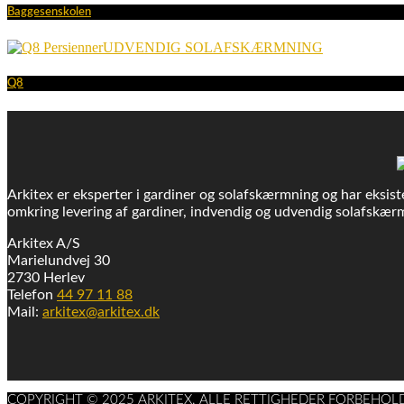
Baggesenskolen
UDVENDIG SOLAFSKÆRMNING
Q8
Arkitex er eksperter i gardiner og solafskærmning og har eksiste
omkring levering af gardiner, indvendig og udvendig solafskærm
Arkitex A/S
Marielundvej 30
2730 Herlev
Telefon
44 97 11 88
Mail:
arkitex@arkitex.dk
COPYRIGHT © 2025 ARKITEX. ALLE RETTIGHEDER FORBEHOL