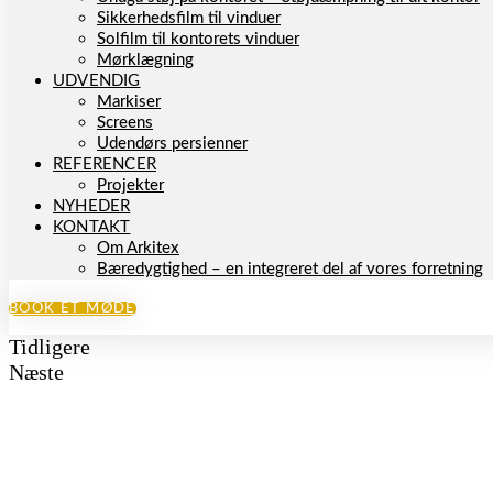
Sikkerhedsfilm til vinduer
Solfilm til kontorets vinduer
Mørklægning
UDVENDIG
Markiser
Screens
Udendørs persienner
REFERENCER
Projekter
NYHEDER
KONTAKT
Om Arkitex
Bæredygtighed – en integreret del af vores forretning
BOOK ET MØDE
Tidligere
Næste