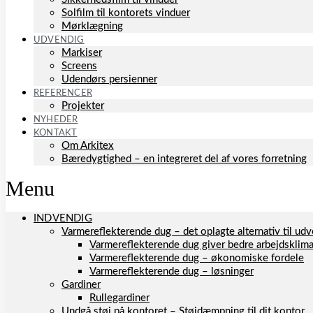
Solfilm til kontorets vinduer
Mørklægning
UDVENDIG
Markiser
Screens
Udendørs persienner
REFERENCER
Projekter
NYHEDER
KONTAKT
Om Arkitex
Bæredygtighed – en integreret del af vores forretning
Menu
INDVENDIG
Varmereflekterende dug – det oplagte alternativ til u
Varmereflekterende dug giver bedre arbejdsklim
Varmereflekterende dug – økonomiske fordele
Varmereflekterende dug – løsninger
Gardiner
Rullegardiner
Undgå støj på kontoret – Støjdæmpning til dit kontor