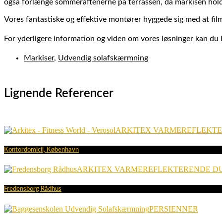
også forlænge sommeraftenerne på terrassen, da markisen hol
Vores fantastiske og effektive montører hyggede sig med at film
For yderligere information og viden om vores løsninger kan d
Markiser
,
Udvendig solafskærmning
Lignende Referencer
ARKITEX VARMEREFLEKT
Kontordomicil, København
ARKITEX VARMEREFLEKTERENDE D
Fredensborg Rådhus
PERSIENNER