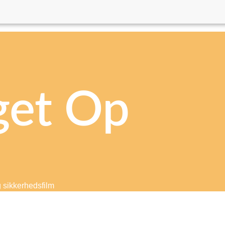
get Op
g sikkerhedsfilm