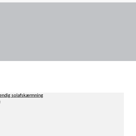
dvendig solafskærmning
a