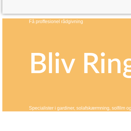
Få proffesionel rådgivning
Bliv Rin
Specialister i gardiner, solafskærmning, solfilm o