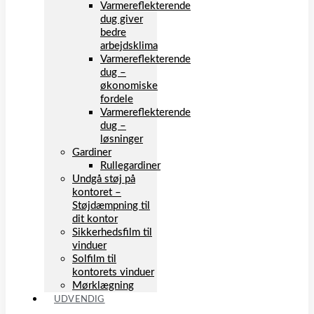
Varmereflekterende
dug giver
bedre
arbejdsklima
Varmereflekterende
dug –
økonomiske
fordele
Varmereflekterende
dug –
løsninger
Gardiner
Rullegardiner
Undgå støj på
kontoret –
Støjdæmpning til
dit kontor
Sikkerhedsfilm til
vinduer
Solfilm til
kontorets vinduer
Mørklægning
UDVENDIG