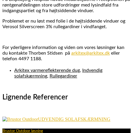
røntgenafdelingen store udfordringer med lysindfald fra
indgangspartiet og fra højtsiddende vinduer.
Problemet er nu løst med folie i de højtsiddende vinduer og
Verosol Silverscreen 3% rullegardiner i vindfanget.
For yderligere information og viden om vores løsninger kan
du kontakte Thorben Stidsen på
arkitex@arkitex.dk
eller
telefon 4497 1188.
Arkitex varmereflekterende dug
,
Indvendig
solafskærmning
,
Rullegardiner
Lignende Referencer
UDVENDIG SOLAFSKÆRMNING
Brustor Outdoor løsning