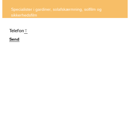
Specialister i gardiner, solafskærmning, solfilm og
sikkerhedsfilm
Telefon
Send