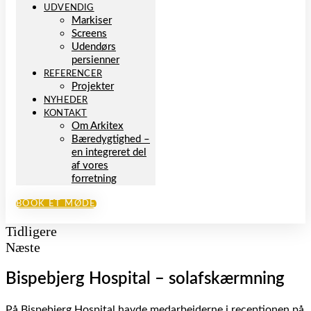
UDVENDIG
Markiser
Screens
Udendørs
persienner
REFERENCER
Projekter
NYHEDER
KONTAKT
Om Arkitex
Bæredygtighed –
en integreret del
af vores
forretning
BOOK ET MØDE
Tidligere
Næste
Bispebjerg Hospital – solafskærmning
På Bispebjerg Hospital havde medarbejderne i receptionen på