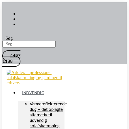
Søg
4497
1188
INDVENDIG
Varmereflekterende
dug – det oplagte
alternativ til
udvendig
solafskærmning