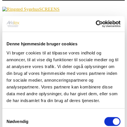
SCREENS
Ringsted Sygehus – Motoriserede screens
GARDINER
Mærsk Bygningen
Denne hjemmeside bruger cookies
Vi bruger cookies til at tilpasse vores indhold og
LÆSKÆRME
annoncer, til at vise dig funktioner til sociale medier og til
Restaurant Lagunen, Nivå Havn
at analysere vores trafik. Vi deler også oplysninger om
din brug af vores hjemmeside med vores partnere inden
for sociale medier, annonceringspartnere og
analysepartnere. Vores partnere kan kombinere disse
data med andre oplysninger, du har givet dem, eller som
de har indsamlet fra din brug af deres tjenester.
Arkitex er eksperter i gardiner og solafskærmning og
har eksisteret i mere end 25 år. Vi har altid haft fokus på
Samtykkevalg
det professionelle marked, hvilket vil sige, at vores
Nødvendig
kompetencer er centreret omkring levering af gardiner,