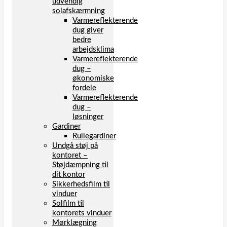
udvendig
solafskærmning
Varmereflekterende
dug giver
bedre
arbejdsklima
Varmereflekterende
dug –
økonomiske
fordele
Varmereflekterende
dug –
løsninger
Gardiner
Rullegardiner
Undgå støj på
kontoret –
Støjdæmpning til
dit kontor
Sikkerhedsfilm til
vinduer
Solfilm til
kontorets vinduer
Mørklægning