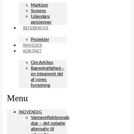
Markiser
Screens
Udendørs
persienner
REFERENCER
Projekter
NYHEDER
KONTAKT
Om Arkitex
Bæredygtighed –
en integreret del
af vores
forretning
Menu
INDVENDIG
Varmereflekterende
dug – det oplagte
alternativ til