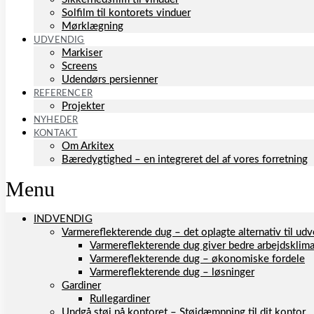
Solfilm til kontorets vinduer
Mørklægning
UDVENDIG
Markiser
Screens
Udendørs persienner
REFERENCER
Projekter
NYHEDER
KONTAKT
Om Arkitex
Bæredygtighed – en integreret del af vores forretning
Menu
INDVENDIG
Varmereflekterende dug – det oplagte alternativ til u
Varmereflekterende dug giver bedre arbejdsklim
Varmereflekterende dug – økonomiske fordele
Varmereflekterende dug – løsninger
Gardiner
Rullegardiner
Undgå støj på kontoret – Støjdæmpning til dit kontor