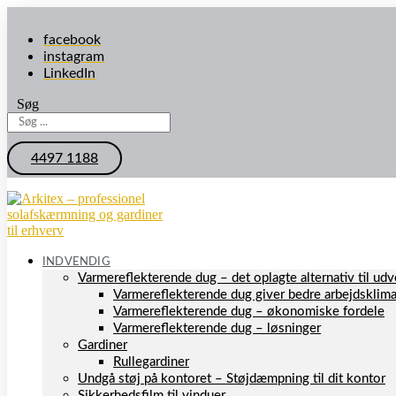
facebook
instagram
LinkedIn
Søg
4497 1188
INDVENDIG
Varmereflekterende dug – det oplagte alternativ til u
Varmereflekterende dug giver bedre arbejdsklim
Varmereflekterende dug – økonomiske fordele
Varmereflekterende dug – løsninger
Gardiner
Rullegardiner
Undgå støj på kontoret – Støjdæmpning til dit kontor
Sikkerhedsfilm til vinduer