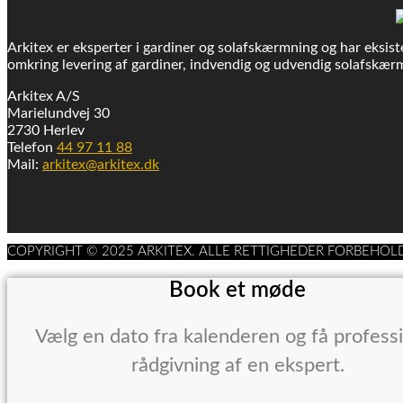
Arkitex er eksperter i gardiner og solafskærmning og har eksiste
omkring levering af gardiner, indvendig og udvendig solafskærm
Arkitex A/S
Marielundvej 30
2730 Herlev
Telefon
44 97 11 88
Mail:
arkitex@arkitex.dk
COPYRIGHT © 2025 ARKITEX. ALLE RETTIGHEDER FORBEHOL
Book et møde
Vælg en dato fra kalenderen og få profess
rådgivning af en ekspert.