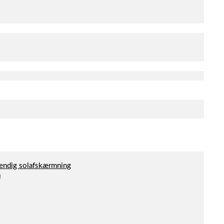
dvendig solafskærmning
a