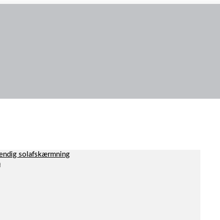
dvendig solafskærmning
a