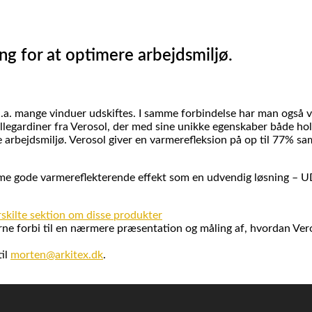
g for at optimere arbejdsmiljø.
a. mange vinduer udskiftes. I samme forbindelse har man også va
llegardiner fra Verosol, der med sine unikke egenskaber både hol
 arbejdsmiljø. Verosol giver en varmerefleksion på op til 77% sam
e gode varmereflekterende effekt som en udvendig løsning – U
skilte sektion om disse produkter
erne forbi til en nærmere præsentation og måling af, hvordan Ver
til
morten@arkitex.dk
.