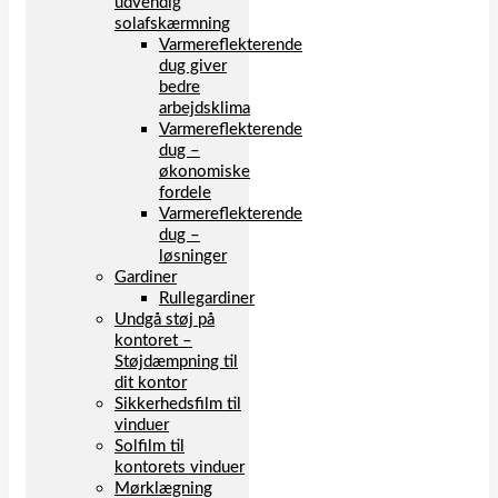
udvendig
solafskærmning
Varmereflekterende
dug giver
bedre
arbejdsklima
Varmereflekterende
dug –
økonomiske
fordele
Varmereflekterende
dug –
løsninger
Gardiner
Rullegardiner
Undgå støj på
kontoret –
Støjdæmpning til
dit kontor
Sikkerhedsfilm til
vinduer
Solfilm til
kontorets vinduer
Mørklægning