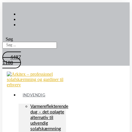
Søg
4497
1188
INDVENDIG
Varmereflekterende
dug – det oplagte
alternativ til
udvendig
solafskærmning