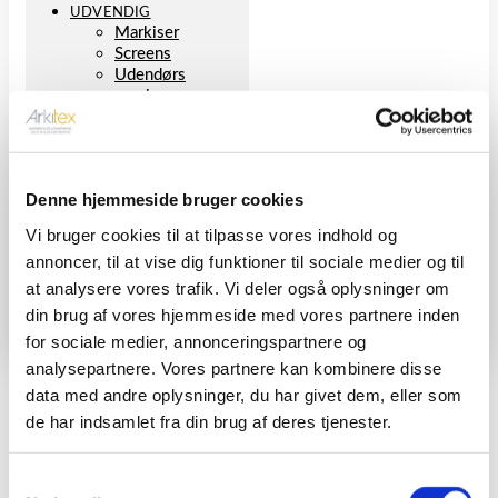
UDVENDIG
Markiser
Screens
Udendørs
persienner
REFERENCER
Projekter
NYHEDER
KONTAKT
Denne hjemmeside bruger cookies
Om Arkitex
Bæredygtighed –
Vi bruger cookies til at tilpasse vores indhold og
en integreret del
annoncer, til at vise dig funktioner til sociale medier og til
af vores
forretning
at analysere vores trafik. Vi deler også oplysninger om
din brug af vores hjemmeside med vores partnere inden
BOOK ET MØDE
for sociale medier, annonceringspartnere og
Dag:
18. februar 2018
analysepartnere. Vores partnere kan kombinere disse
data med andre oplysninger, du har givet dem, eller som
de har indsamlet fra din brug af deres tjenester.
Gardiner er (stadig) en rigtig god
løsning!
Samtykkevalg