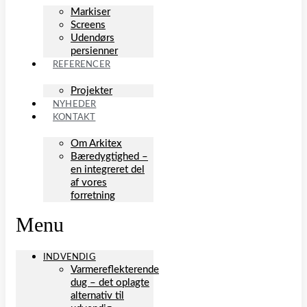
Markiser
Screens
Udendørs
persienner
REFERENCER
Projekter
NYHEDER
KONTAKT
Om Arkitex
Bæredygtighed –
en integreret del
af vores
forretning
Menu
INDVENDIG
Varmereflekterende
dug – det oplagte
alternativ til