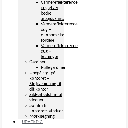
Varmereflekterende
dug giver
bedre
arbejdsklima
Varmereflekterende
dug –
økonomiske
fordele
Varmereflekterende
dug –
løsninger
Gardiner
Rullegardiner
Undgå støj på
kontoret –
Støjdæmpning til
dit kontor
Sikkerhedsfilm til
vinduer
Solfilm til
kontorets vinduer
Mørklægning
UDVENDIG