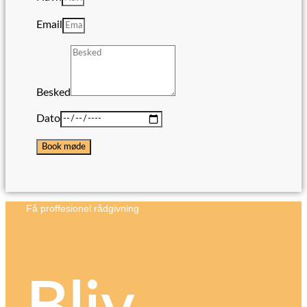
Email
Besked
Dato
Book møde
Få proffesionel rådgivning